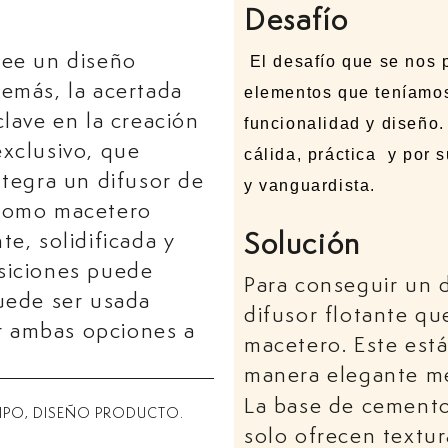
Desafío
see un diseño
El desafío que se nos p
demás, la acertada
elementos que teníamos
clave en la creación
funcionalidad y diseño
exclusivo, que
cálida, práctica y por 
ntegra un difusor de
y vanguardista.
 como macetero
Solución
te, solidificada y
osiciones puede
Para conseguir un d
puede ser usada
difusor flotante q
r ambas opciones a
macetero. Este está
manera elegante m
La base de cemento
IPO, DISEÑO PRODUCTO.
solo ofrecen textur