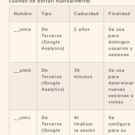
cuando se borran manualmente.
Nombre
Tipo
Caducidad
Finalidad
__utma
De
2 años
Se usa
Terceros
para
(Google
distinguir
Analytics)
usuarios y
sesiones.
__utmb
De
30
Se usa
Terceros
minutos
para
(Google
determinar
Analytics)
nuevas
sesiones o
visitas
__utmc
De
Al
Se
Terceros
finalizar
configura
(Google
la sesión
para su