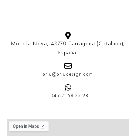
Móra la Nova, 43770 Tarragona (Cataluña),
España.​
ariu@ariudesign.com
+34 621 68 25 98