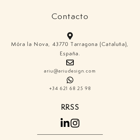
Contacto
Móra la Nova, 43770 Tarragona (Cataluña),
España.​
ariu@ariudesign.com
+34 621 68 25 98
RRSS