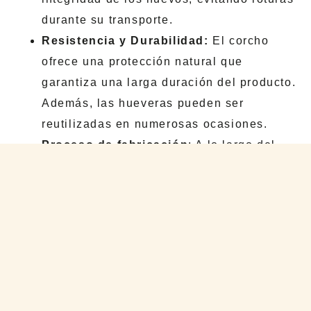
durante su transporte.
Resistencia y Durabilidad:
El corcho
ofrece una protección natural que
garantiza una larga duración del producto.
Además, las hueveras pueden ser
reutilizadas en numerosas ocasiones.
Proceso de fabricación
: A lo largo del
proceso de diseño y prototipado,
realizamos iteraciones constantes
utilizando maderas recicladas.
Finalmente, tras testear el producto
durante el proceso de diseño y
prototipado, pasamos a utilizar corcho, su
material final.